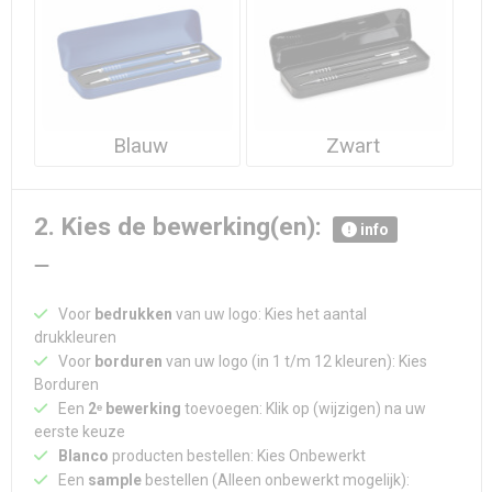
Waterdichte tassen
Haarbanden & Polsbandjes
Accessoires voor Headwear
Blauw
Zwart
2. Kies de bewerking(en):
info
Voor
bedrukken
van uw logo: Kies het aantal
drukkleuren
Voor
borduren
van uw logo (in 1 t/m 12 kleuren): Kies
Borduren
Een
2ᵉ bewerking
toevoegen: Klik op (wijzigen) na uw
eerste keuze
Blanco
producten bestellen: Kies Onbewerkt
Een
sample
bestellen (Alleen onbewerkt mogelijk):