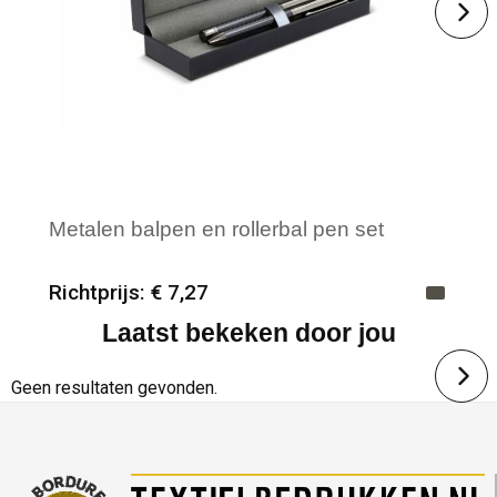
Metalen balpen en rollerbal pen set
Richtprijs: € 7,27
Laatst bekeken door jou
Minimale afname: 12
Merk: HQP - Schrijfwaren
Geen resultaten gevonden.