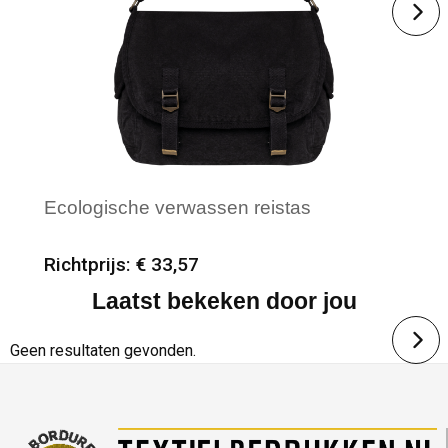
Ecologische verwassen reistas
Richtprijs: € 33,57
Laatst bekeken door jou
Minimale afname: 6
Merk: Native Spirit
Geen resultaten gevonden.