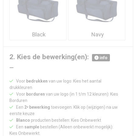
Waterdichte tassen
Haarbanden & Polsbandjes
Accessoires voor Headwear
Black
Navy
2. Kies de bewerking(en):
info
Voor
bedrukken
van uw logo: Kies het aantal
drukkleuren
Voor
borduren
van uw logo (in 1 t/m 12 kleuren): Kies
Borduren
Een
2ᵉ bewerking
toevoegen: Klik op (wijzigen) na uw
eerste keuze
Blanco
producten bestellen: Kies Onbewerkt
Een
sample
bestellen (Alleen onbewerkt mogelijk):
Kies Onbewerkt.