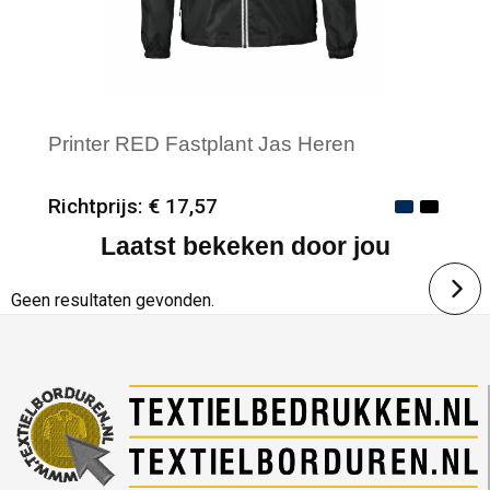
Printer RED Fastplant Jas Heren
Richtprijs: € 17,57
Laatst bekeken door jou
Minimale afname: 25
Merk: Printer RED
Geen resultaten gevonden.