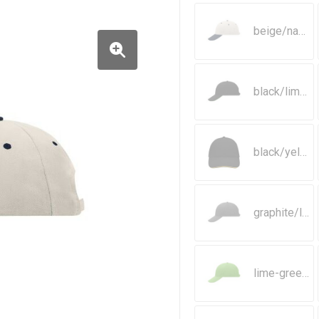
beige/navy/beige
black/lime-green
black/yellow
graphite/light-grey
lime-green/white