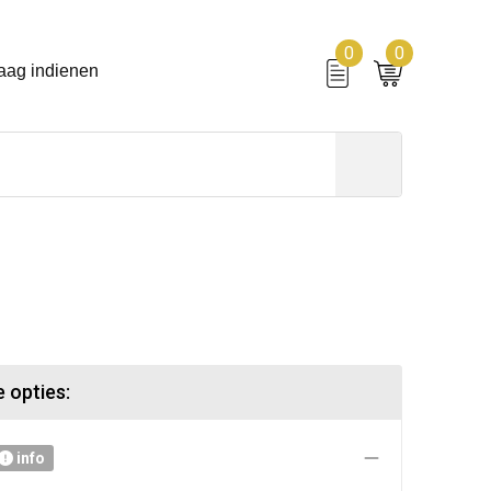
0
0
aag indienen
 opties:
info