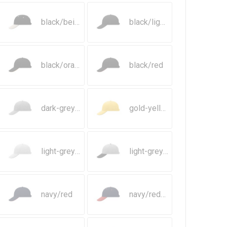
black/beige/black
black/light-grey
black/orange
black/red
dark-grey/white
gold-yellow/navy
light-grey/black
light-grey/black/light-grey
navy/red
navy/red/navy