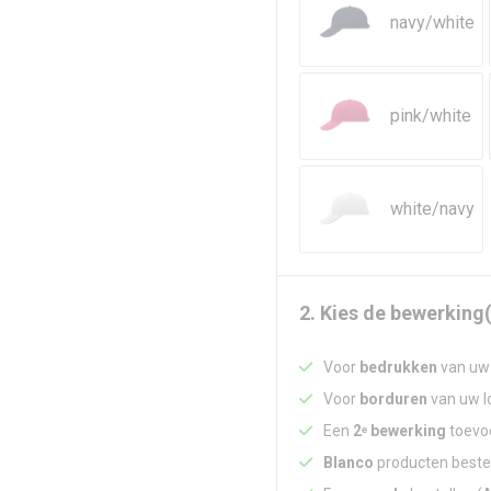
navy/white
pink/white
white/navy
2. Kies de bewerking(
Voor
bedrukken
van uw 
Voor
borduren
van uw lo
Een
2ᵉ bewerking
toevoe
Blanco
producten beste