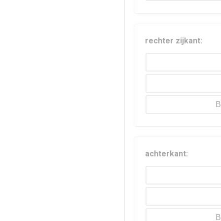
rechter zijkant:
B
achterkant:
B