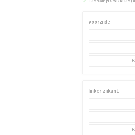
Een
sample
bestellen (
voorzijde:
B
linker zijkant:
B