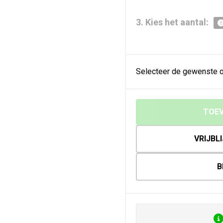
3. Kies het aantal:
Selecteer de gewenste o
TOEV
VRIJBL
B