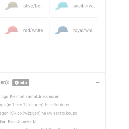
olive/beige
pacific/white
red/white
royal/white
en):
info
logo: Kies het aantal drukkleuren
go (in 1 t/m 12 kleuren): Kies Borduren
gen: Klik op (wijzigen) na uw eerste keuze
llen: Kies Onbewerkt