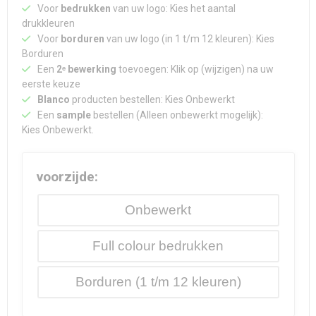
Waterdichte tassen
Haarbanden & Polsbandjes
Voor
bedrukken
van uw logo: Kies het aantal
drukkleuren
Voor
borduren
van uw logo (in 1 t/m 12 kleuren): Kies
Accessoires voor Headwear
Borduren
Een
2ᵉ bewerking
toevoegen: Klik op (wijzigen) na uw
eerste keuze
Blanco
producten bestellen: Kies Onbewerkt
Een
sample
bestellen (Alleen onbewerkt mogelijk):
Kies Onbewerkt.
voorzijde:
Onbewerkt
Full colour
Borduren