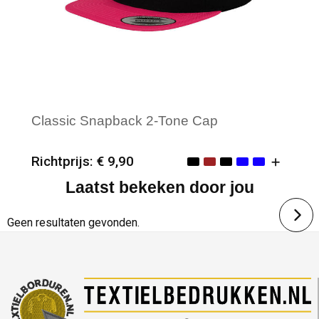
Classic Snapback 2-Tone Cap
Richtprijs: € 9,90
Laatst bekeken door jou
Minimale afname: 25
Merk: Classics
Geen resultaten gevonden.