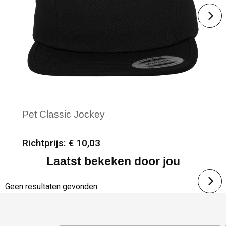
Pet Classic Jockey
Richtprijs: € 10,03
Laatst bekeken door jou
Minimale afname: 25
Merk: FLEXFIT
Geen resultaten gevonden.