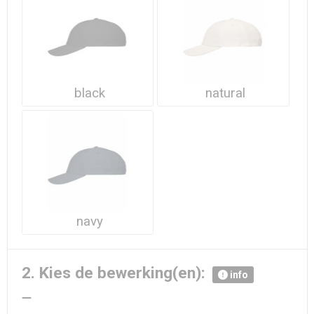
Waterdichte tassen
Haarbanden & Polsbandjes
Accessoires voor Headwear
black
natural
navy
2. Kies de bewerking(en):
info