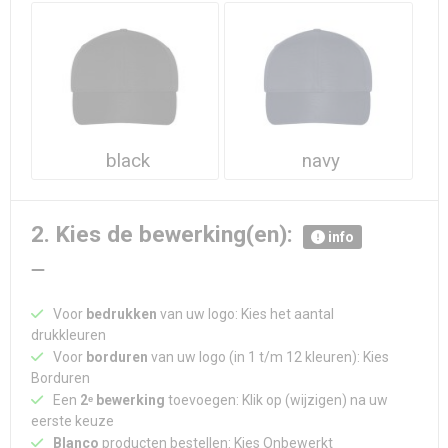
Waterdichte tassen
Haarbanden & Polsbandjes
Accessoires voor Headwear
black
navy
2. Kies de bewerking(en):
info
Voor
bedrukken
van uw logo: Kies het aantal
drukkleuren
Voor
borduren
van uw logo (in 1 t/m 12 kleuren): Kies
Borduren
Een
2ᵉ bewerking
toevoegen: Klik op (wijzigen) na uw
eerste keuze
Blanco
producten bestellen: Kies Onbewerkt