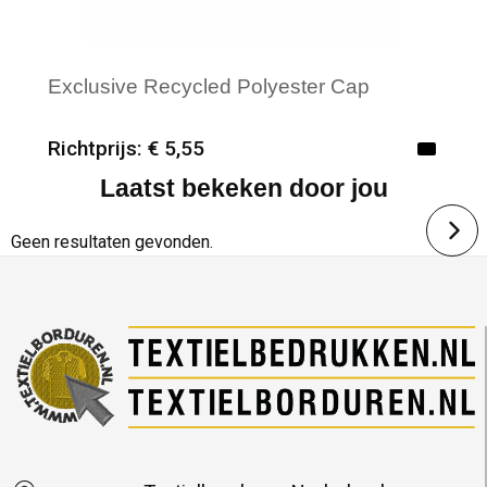
Exclusive Recycled Polyester Cap
Richtprijs: € 5,55
Laatst bekeken door jou
Minimale afname: 25
Merk: Kingcap
Geen resultaten gevonden.