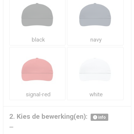
Waterdichte tassen
Haarbanden & Polsbandjes
Accessoires voor Headwear
black
navy
signal-red
white
2. Kies de bewerking(en):
info