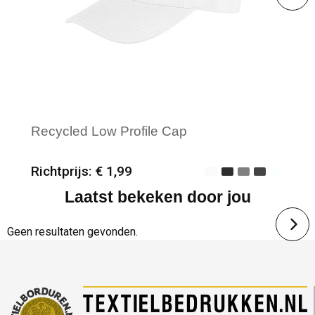
Recycled Low Profile Cap
Richtprijs: € 1,99
Laatst bekeken door jou
Minimale afname: 50
Merk: Result Recycled
Geen resultaten gevonden.