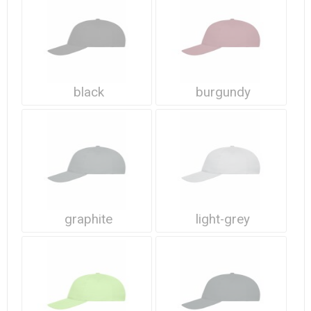
Waterdichte tassen
Haarbanden & Polsbandjes
Accessoires voor Headwear
black
burgundy
graphite
light-grey