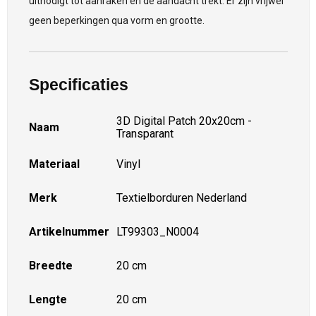
uitnodigt tot aanraken en de aandacht trekt. Er zijn vrijwel
geen beperkingen qua vorm en grootte.
Specificaties
3D Digital Patch 20x20cm -
Naam
Transparant
Materiaal
Vinyl
Merk
Textielborduren Nederland
Artikelnummer
LT99303_N0004
Breedte
20 cm
Lengte
20 cm