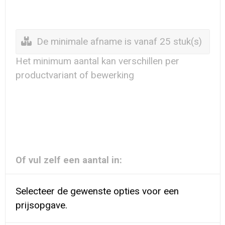
Waterdichte tassen
Haarbanden & Polsbandjes
Accessoires voor Headwear
De minimale afname is vanaf 25 stuk(s)
Het minimum aantal kan verschillen per
productvariant of bewerking
Of vul zelf een aantal in:
Selecteer de gewenste opties voor een
prijsopgave.