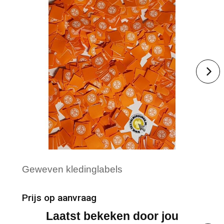
Geweven kledinglabels
Prijs op aanvraag
Laatst bekeken door jou
Minimale afname: 500