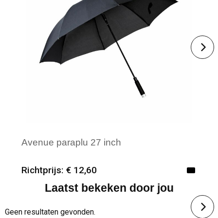
Avenue paraplu 27 inch
Richtprijs: € 12,60
Laatst bekeken door jou
Minimale afname: 12
Merk: Textielborduren Nederland
Geen resultaten gevonden.