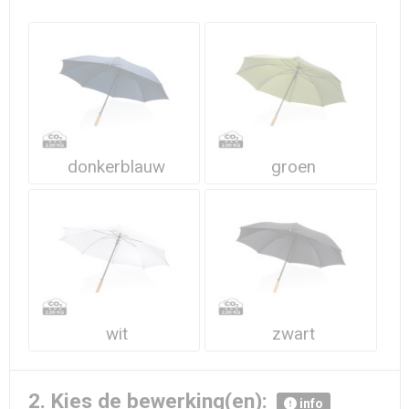
Waterdichte tassen
Haarbanden & Polsbandjes
Accessoires voor Headwear
donkerblauw
groen
wit
zwart
2. Kies de bewerking(en):
info