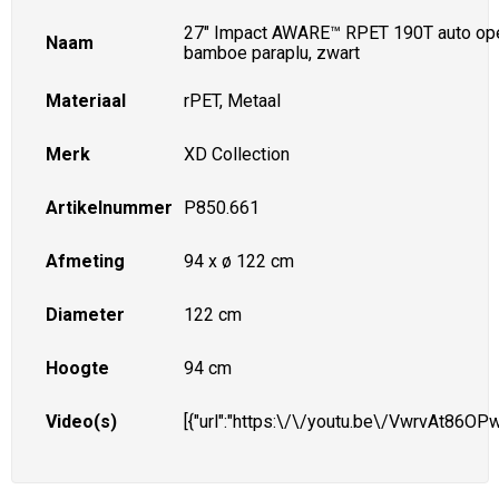
27" Impact AWARE™ RPET 190T auto op
Naam
bamboe paraplu, zwart
Materiaal
rPET, Metaal
Merk
XD Collection
Artikelnummer
P850.661
Afmeting
94 x ø 122 cm
Diameter
122 cm
Hoogte
94 cm
Video(s)
[{"url":"https:\/\/youtu.be\/VwrvAt86OPw