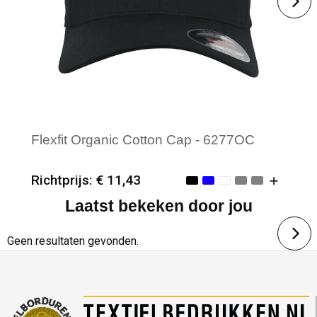
Flexfit Organic Cotton Cap - 6277OC
Richtprijs: € 11,43
Laatst bekeken door jou
Minimale afname: 25
Merk: Flexfit
Geen resultaten gevonden.