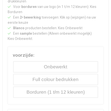
Waterdichte tassen
Haarbanden & Polsbandjes
drukkleuren
Voor
borduren
van uw logo (in 1 t/m 12 kleuren): Kies
Borduren
Accessoires voor Headwear
Een
2ᵉ bewerking
toevoegen: Klik op (wijzigen) na uw
eerste keuze
Blanco
producten bestellen: Kies Onbewerkt
Een
sample
bestellen (Alleen onbewerkt mogelijk):
Kies Onbewerkt.
voorzijde:
Onbewerkt
Full colour
Borduren