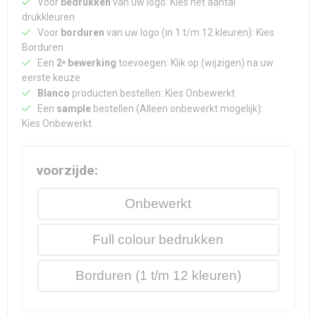
Voor
bedrukken
van uw logo: Kies het aantal
Waterdichte tassen
Haarbanden & Polsbandjes
drukkleuren
Voor
borduren
van uw logo (in 1 t/m 12 kleuren): Kies
Accessoires voor Headwear
Borduren
Een
2ᵉ bewerking
toevoegen: Klik op (wijzigen) na uw
eerste keuze
Blanco
producten bestellen: Kies Onbewerkt
Een
sample
bestellen (Alleen onbewerkt mogelijk):
Kies Onbewerkt.
voorzijde:
Onbewerkt
Full colour
Borduren