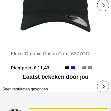
Flexfit Organic Cotton Cap - 6277OC
Richtprijs: € 11,43
Laatst bekeken door jou
Minimale afname: 25
Merk: Flexfit
Geen resultaten gevonden.