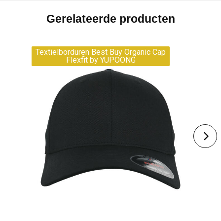
Gerelateerde producten
Textielborduren Best Buy Organic Cap
Flexfit by YUPOONG