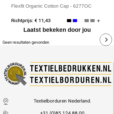
Flexfit Organic Cotton Cap - 6277OC
Richtprijs: € 11,43
Laatst bekeken door jou
Minimale afname: 25
Merk: Flexfit
Geen resultaten gevonden.
Textielborduren Nederland.
+31 (0)85 124 88 00