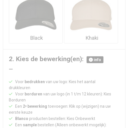
Waterdichte tassen
Haarbanden & Polsbandjes
Accessoires voor Headwear
Black
Khaki
2. Kies de bewerking(en):
info
Voor
bedrukken
van uw logo: Kies het aantal
drukkleuren
Voor
borduren
van uw logo (in 1 t/m 12 kleuren): Kies
Borduren
Een
2ᵉ bewerking
toevoegen: Klik op (wijzigen) na uw
eerste keuze
Blanco
producten bestellen: Kies Onbewerkt
Een
sample
bestellen (Alleen onbewerkt mogelijk):